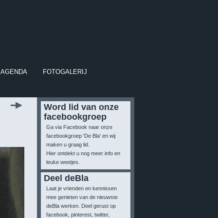
AGENDA
FOTOGALERIJ
Word lid van onze
facebookgroep
Ga via Facebook naar onze
facebookgroep 'De Bla' en wij
maken u graag lid.
Hier ontdekt u nog meer info en
leuke weetjes.
Deel deBla
Laat je vrienden en kennissen
mee genieten van de nieuwste
deBla werken. Deel gerust op
facebook, pinterest, twitter,