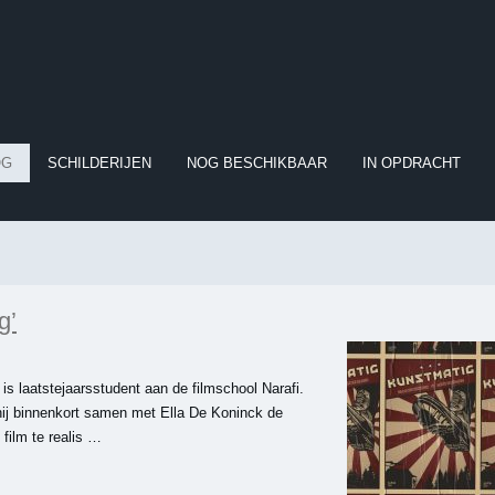
OG
SCHILDERIJEN
NOG BESCHIKBAAR
IN OPDRACHT
g’
is laatstejaarsstudent aan de filmschool Narafi.
hij binnenkort samen met Ella De Koninck de
film te realis …