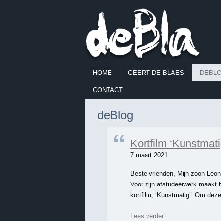
HOME
GEERT DE BLAES
DEBL
CONTACT
deBlog
Kortfilm ‘Kunstmati
7 maart 2021
Beste vrienden, Mijn zoon Leon 
Voor zijn afstudeerwerk maakt 
kortfilm, ‘Kunstmatig’. Om deze 
Lees verder.