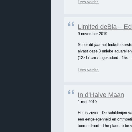
Lees verder.
Limited deBla – Ed
9 november 2019
Scoor dit jaar het leukste ker
alvast deze 3 unieke aquarelle
(12×17 cm / ingekaderd : 15x 
Lees verder.
In d’Halve Maan
1 mei 2019
Het is zover! De schilderijen va
een eetgelegenheid en ontmoetin
toeren draait. The place to be