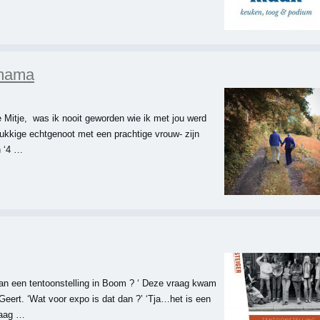
 mama
te Mitje, was ik nooit geworden wie ik met jou werd
lukkige echtgenoot met een prachtige vrouw- zijn
n ‘4 …
an een tentoonstelling in Boom ? ‘ Deze vraag kwam
Geert. ‘Wat voor expo is dat dan ?’ ‘Tja…het is een
raag …