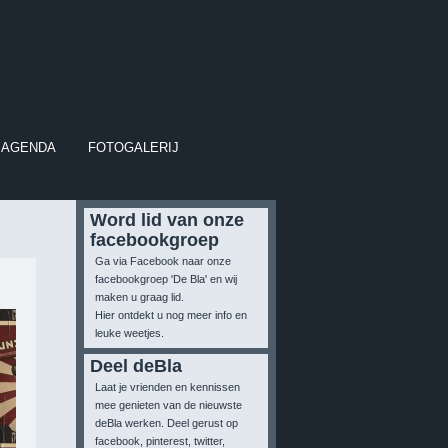
AGENDA
FOTOGALERIJ
Word lid van onze
facebookgroep
Ga via Facebook naar onze
facebookgroep 'De Bla' en wij
maken u graag lid.
Hier ontdekt u nog meer info en
leuke weetjes.
Deel deBla
Laat je vrienden en kennissen
mee genieten van de nieuwste
deBla werken. Deel gerust op
facebook, pinterest, twitter,