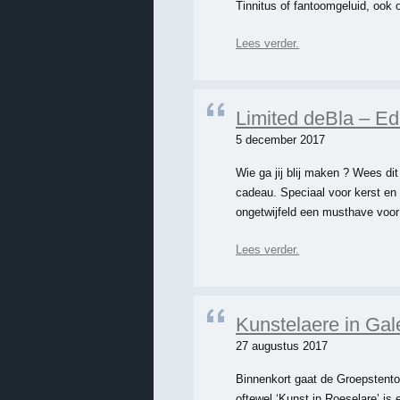
Tinnitus of fantoomgeluid, ook
Lees verder.
Limited deBla – Ed
5 december 2017
Wie ga jij blij maken ? Wees dit
cadeau. Speciaal voor kerst en 
ongetwijfeld een musthave voor 
Lees verder.
Kunstelaere in Gal
27 augustus 2017
Binnenkort gaat de Groepstentoon
oftewel ‘Kunst in Roeselare’ is