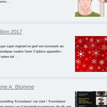
 oorsu …
ition 2017
 jaar super origineel en geef een kunstwerk als
eindejaar maakte Geert 3 tijdloze aquarellen ;
iedere lief …
erie A. Blomme
stelling ‘Kunstelaere’ van start ! ‘Kunstelaere’
 een project van 4 bevriende kunstenaars die elk met