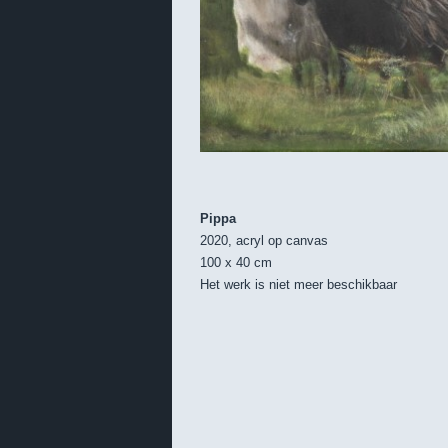
Pippa
2020, acryl op canvas
100 x 40 cm
Het werk is niet meer beschikbaar