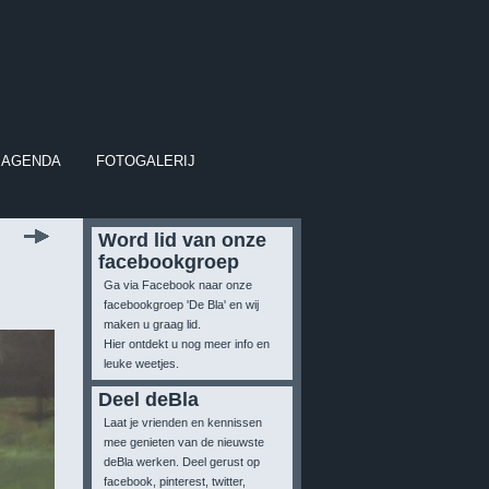
AGENDA
FOTOGALERIJ
Word lid van onze
facebookgroep
Ga via Facebook naar onze
facebookgroep 'De Bla' en wij
maken u graag lid.
Hier ontdekt u nog meer info en
leuke weetjes.
Deel deBla
Laat je vrienden en kennissen
mee genieten van de nieuwste
deBla werken. Deel gerust op
facebook, pinterest, twitter,